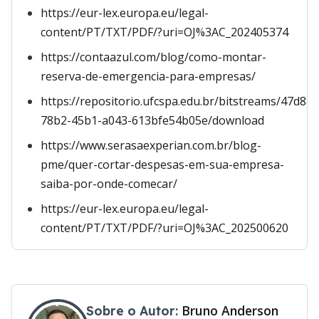
https://eur-lex.europa.eu/legal-
content/PT/TXT/PDF/?uri=OJ%3AC_202405374
https://contaazul.com/blog/como-montar-
reserva-de-emergencia-para-empresas/
https://repositorio.ufcspa.edu.br/bitstreams/47d88f
78b2-45b1-a043-613bfe54b05e/download
https://www.serasaexperian.com.br/blog-
pme/quer-cortar-despesas-em-sua-empresa-
saiba-por-onde-comecar/
https://eur-lex.europa.eu/legal-
content/PT/TXT/PDF/?uri=OJ%3AC_202500620
Bruno Anderson
Sobre o Autor: