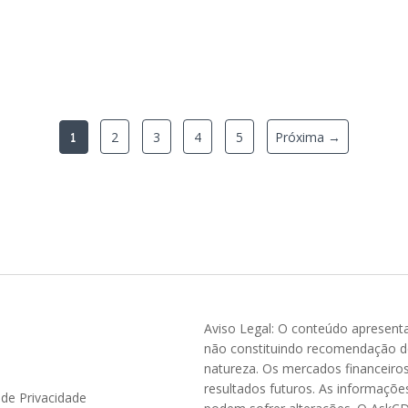
2
3
4
5
Próxima →
1
Aviso Legal: O conteúdo apresent
não constituindo recomendação de 
natureza. Os mercados financeiro
resultados futuros. As informaçõ
a de Privacidade