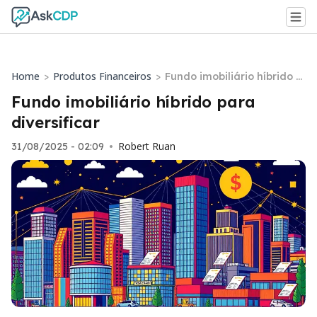
Home
Produtos Financeiros
>
>
Fundo imobiliário híbrido p
ara diversificar
Fundo imobiliário híbrido para
diversificar
Robert Ruan
31/08/2025 - 02:09
•