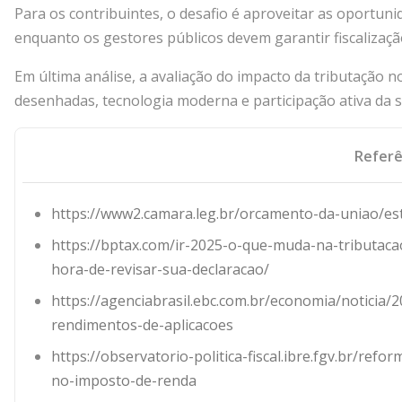
Para os contribuintes, o desafio é aproveitar as oportuni
enquanto os gestores públicos devem garantir fiscalização
Em última análise, a avaliação do impacto da tributação 
desenhadas, tecnologia moderna e participação ativa da 
Referê
https://www2.camara.leg.br/orcamento-da-uniao/es
https://bptax.com/ir-2025-o-que-muda-na-tributac
hora-de-revisar-sua-declaracao/
https://agenciabrasil.ebc.com.br/economia/noticia/
rendimentos-de-aplicacoes
https://observatorio-politica-fiscal.ibre.fgv.br/re
no-imposto-de-renda