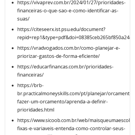
https://vivaprev.com.br/2024/01/27/prioridades-
financeiras-o-que-sao-e-como-identificar-as-
suas/
https://citeseerx.ist.psu.edu/document?
repid=rep1&type=pdf&doi=08385ceb265bf850a244a
https://vradvogados.com.br/como-planejar-e-
priorizar-gastos-de-forma-eficiente/
https://educarfinancas.com.br/prioridades-
financeiras/
https://brb-
br.practicalmoneyskills.com/pt/planejar/orcamento
fazer-um-orcamento/aprenda-a-definir-
prioridades.html
https://www.sicoob.com.br/web/maisqueumaescolha
fixas-e-variaveis-entenda-como-controlar-seus-