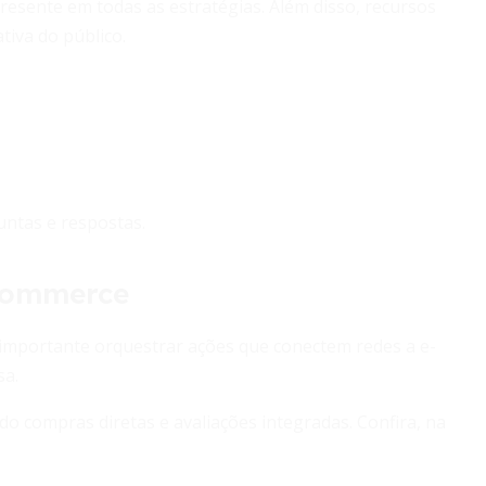
resente em todas as estratégias. Além disso, recursos
tiva do público.
untas e respostas.
 commerce
É importante orquestrar ações que conectem redes a e-
sa.
o compras diretas e avaliações integradas. Confira, na