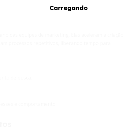
o
idiano das equipes de marketing. Elas aceleram a criação
am processos repetitivos, liberando tempo para
nto de busca.
resses e comportamento.
tos