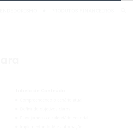
EENDEDORISMO
PRODUTOS FINANCEIROS
lara
Tabela de Conteúdo
Compreendendo o cenário atual
Definindo objetivos claros
Planejamento e calendário editorial
Implementando IA e automação