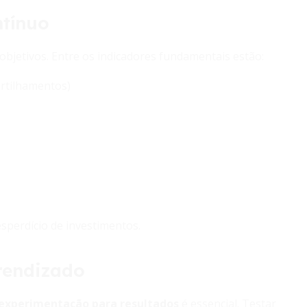
tínuo
s objetivos. Entre os indicadores fundamentais estão:
rtilhamentos)
esperdício de investimentos.
rendizado
 experimentação para resultados
é essencial. Testar