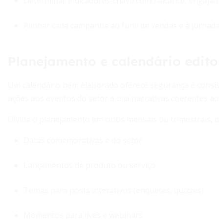
Determinar indicadores-chave como alcance, engaja
Alinhar cada campanha ao funil de vendas e à jornada
Planejamento e calendário edito
Um calendário bem elaborado oferece segurança e consistê
ações aos eventos do setor e cria narrativas coerentes a
Divida o planejamento em ciclos mensais ou trimestrais, 
Datas comemorativas e do setor
Lançamentos de produto ou serviço
Temas para posts interativos (enquetes, quizzes)
Momentos para lives e webinars