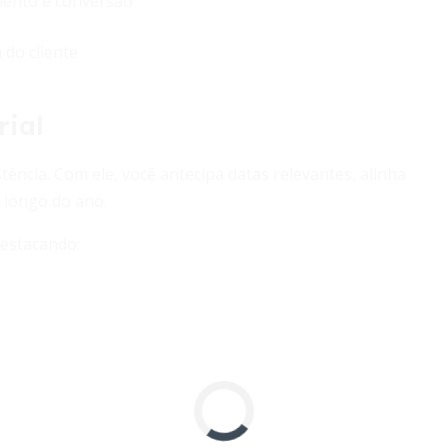
mento e conversão
 do cliente
rial
ncia. Com ele, você antecipa datas relevantes, alinha
o longo do ano.
destacando: