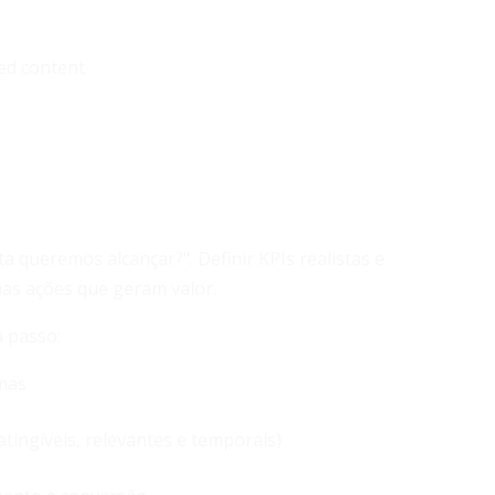
ed content
a queremos alcançar?". Definir KPIs realistas e
nas ações que geram valor.
a passo:
rmas
tingíveis, relevantes e temporais)