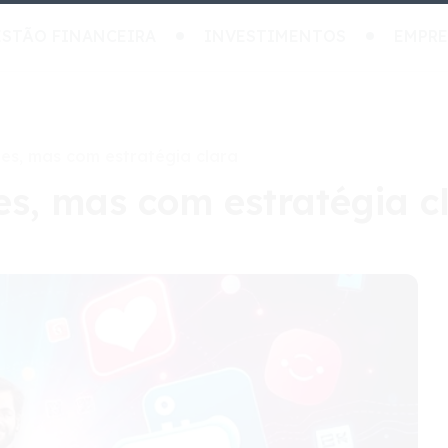
STÃO FINANCEIRA
INVESTIMENTOS
EMPR
des, mas com estratégia clara
es, mas com estratégia c