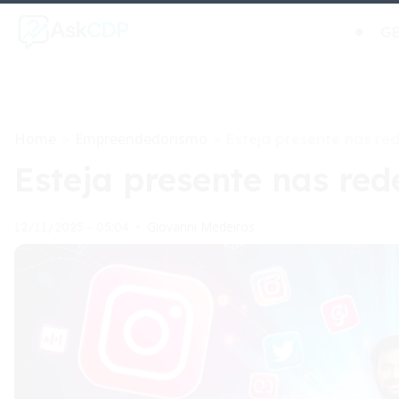
GE
Home
Empreendedorismo
>
>
Esteja presente nas re
Esteja presente nas red
Giovanni Medeiros
12/11/2025 - 05:04
•