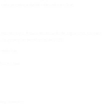
 uma presença digital relevante e eficaz.
ras do jogo. A cada atualização de algoritmo, surgem
 as principais tendências de 2025:
e métricas
Tok e Lives
e depoimentos